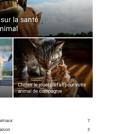
 sur la santé
animal
de
Choisir le jouet parfait pour votre
animal de compagnie
nimaux
7
aison
3