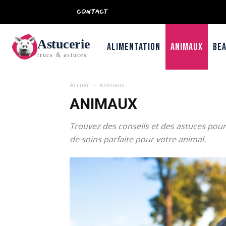
CONTACT
Astucerie
Alimentation
Animaux
Be
trucs & astuces
Accueil
Animaux
ANIMAUX
Trouvez des conseils et des astuces pou
de soins parfaite pour votre animal.