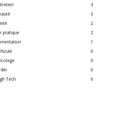
tretien
3
eauté
3
anté
2
e pratique
2
imentation
1
hicule
0
icolage
0
rdin
0
igh Tech
0