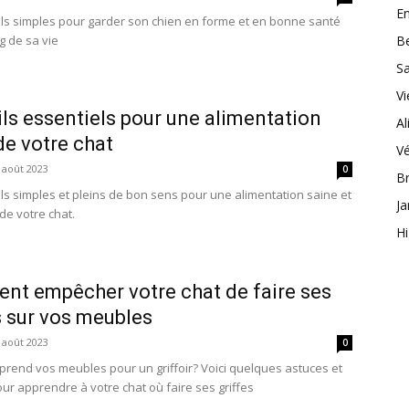
En
ls simples pour garder son chien en forme et en bonne santé
g de sa vie
B
S
Vi
ls essentiels pour une alimentation
Al
de votre chat
Vé
 août 2023
0
Br
ls simples et pleins de bon sens pour une alimentation saine et
Ja
de votre chat.
H
t empêcher votre chat de faire ses
s sur vos meubles
 août 2023
0
 prend vos meubles pour un griffoir? Voici quelques astuces et
our apprendre à votre chat où faire ses griffes