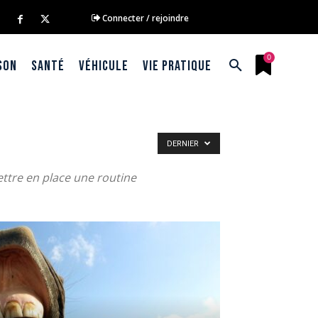
Connecter / rejoindre
0
son
Santé
Véhicule
Vie pratique
DERNIER
ttre en place une routine