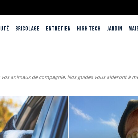
auté
Bricolage
Entretien
High Tech
Jardin
Mai
r vos animaux de compagnie. Nos guides vous aideront à me