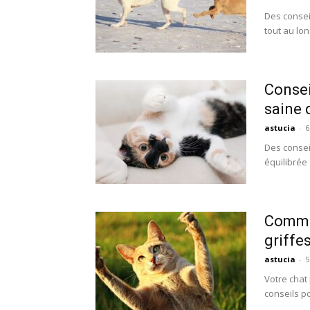
Des consei
tout au lon
Consei
saine 
astucia
-
6
Des consei
équilibrée 
Commen
griffe
astucia
-
5
Votre chat
conseils p