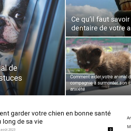
Ce qu’il faut savoir
dentaire de votre 
al de
astuces
Comment aider votre animal 
compagnie à surmonter son
anxiété
t garder votre chien en bonne santé
A
u long de sa vie
M
 août 2023
0