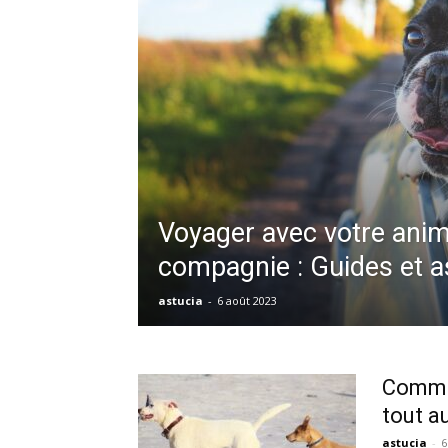
Voyager avec votre anim
compagnie : Guides et 
astucia
-
6 août 2023
Commen
tout a
astucia
-
6